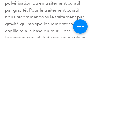
pulvérisation ou en traitement curatif 
par gravité. Pour le traitement curatif 
nous recommandons le traitement par 
gravité qui stoppe les remontées 
capillaire à la base du mur. Il est 
fortement conseillé de mettre en place 
une ventilation après le traitement dans 
les constructions anciennes dont les 
murs sont très humides.
Si vous optez pour le traitement par 
pulvérisation, commencez par nettoyer, 
gratter les supports et les débarrasser 
des parties non adhérentes et friables. 
Appliquer en une couche au pinceau, 
rouleau ou en pulvérisation de bas en 
haut.  