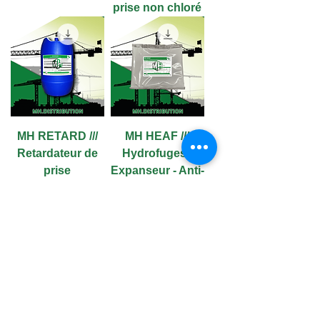
prise non chloré
MH RETARD ///
MH HEAF ///
Retardateur de
Hydrofuges -
prise
Expanseur - Anti-
Faïençage
MH SUP FLUIDE
MH LATEX 1000 ///