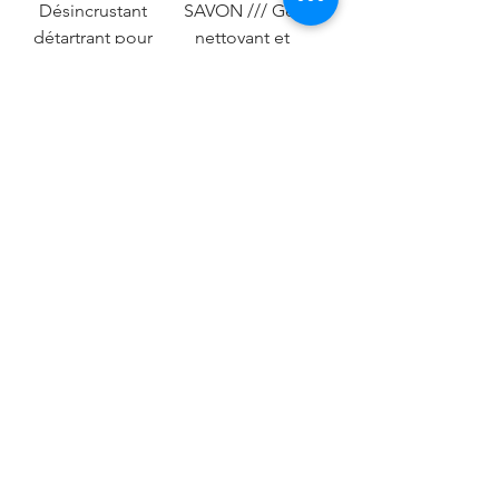
Désincrustant
SAVON /// Gel
détartrant pour
nettoyant et
des surfaces et
désincrustant bio
matériels
pour pierres,
bétons..
MH IMPER 43 ///
MH SEC /// Enduit
Hydro Oléofuge
d'imperméabilisati
incolore phase
on
solvant