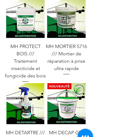
MH PROTECT
MH MORTIER S716
BOIS ///
/// Mortier de
Traitement
réparation à prise
insecticide et
ultra rapide
fongicide des bois
MH DETARTRE ///
MH DECAP GEL