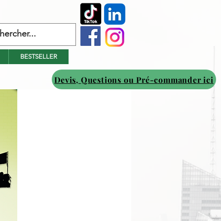
BESTSELLER
Devis, Questions ou Pré-commander ici