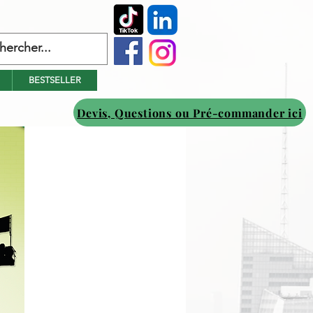
BESTSELLER
Devis, Questions ou Pré-commander ici