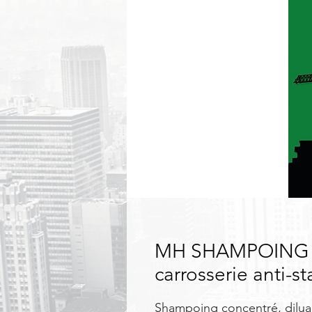
MH SHAMPOING M
carrosserie anti-s
Shampoing concentré, diluab